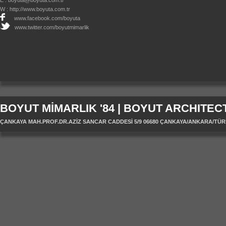
E :
boyuta@boyuta.com.tr
W :
http://www.boyuta.com.tr
www.facebook.com/boyuta
www.twitter.com/boyutmimarlik
BOYUT MİMARLIK '84 | BOYUT ARCHITECT
ÇANKAYA MAH.PROF.DR.AZİZ SANCAR CADDESİ 5/9 06680 ÇANKAYA/ANKARA/TÜRKİYE 