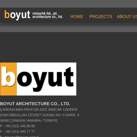
HOME
PROJECTS
ABOUT U
BOYUT ARCHITECTURE CO., LTD.
ÇANKAYA MAH.PROF.DR.AZİZ SANCAR CADDESİ
(ESKİ:ABDULLAH CEVDET SOKAK) NO: 5 DAİRE :9
06680 ÇANKAYA / ANKARA / TÜRKİYE
P : +90 (312) 440 88 88
F : +90 (312) 440 77 77