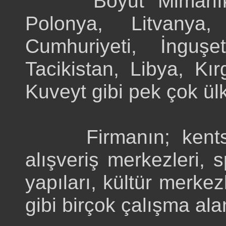
Boyut Mimarlık, k
Polonya, Litvanya
Cumhuriyeti, İnguşe
Tacikistan, Libya, Kı
Kuveyt gibi pek çok ül
Firmanın; kentsel p
alışveriş merkezleri, s
yapıları, kültür merkezl
gibi birçok çalışma alan