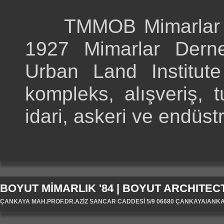
TMMOB Mimarlar Oda
1927 Mimarlar Derne
Urban Land Institute
kompleks, alışveriş, t
idari, askeri ve endüst
BOYUT MİMARLIK '84 | BOYUT ARCHITECT
ÇANKAYA MAH.PROF.DR.AZİZ SANCAR CADDESİ 5/9 06680 ÇANKAYA/ANKARA/T