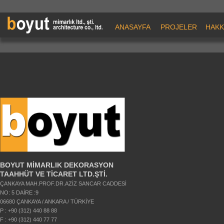
ANASAYFA
PROJELER
HAKK
BOYUT MİMARLIK DEKORASYON
TAAHHÜT VE TİCARET LTD.ŞTİ.
ÇANKAYA MAH.PROF.DR.AZİZ SANCAR CADDESİ
NO: 5 DAİRE :9
06680 ÇANKAYA / ANKARA / TÜRKİYE
P : +90 (312) 440 88 88
F : +90 (312) 440 77 77