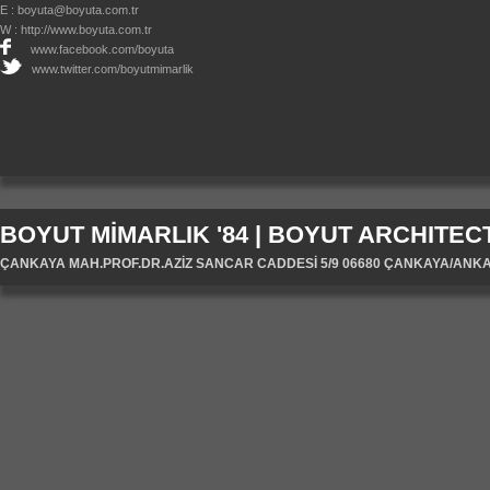
E :
boyuta@boyuta.com.tr
W :
http://www.boyuta.com.tr
www.facebook.com/boyuta
www.twitter.com/boyutmimarlik
BOYUT MİMARLIK '84 | BOYUT ARCHITECT
ÇANKAYA MAH.PROF.DR.AZİZ SANCAR CADDESİ 5/9 06680 ÇANKAYA/ANKARA/T