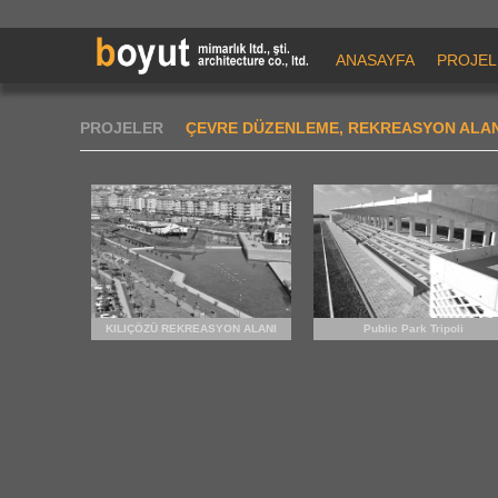
ANASAYFA
PROJEL
PROJELER
ÇEVRE DÜZENLEME, REKREASYON ALAN
KILIÇÖZÜ REKREASYON ALANI
Public Park Tripoli
YAPILARI