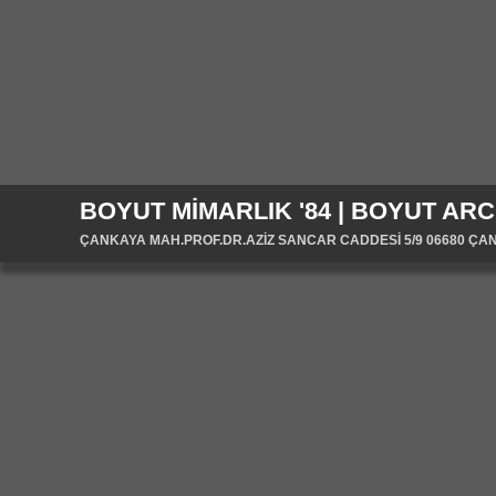
BOYUT MİMARLIK '84 | BOYUT ARC
ÇANKAYA MAH.PROF.DR.AZİZ SANCAR CADDESİ 5/9 06680 ÇANKA