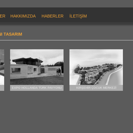
ER
HAKKIMIZDA
HABERLER
İLETİŞİM
I TASARIM
EXPO HOLLANDA TÜRK PAVYONU
KIRŞEHİR ÇOCUK MERKEZİ