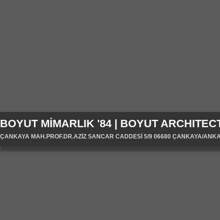
BOYUT MİMARLIK '84 | BOYUT ARCHITECT
ÇANKAYA MAH.PROF.DR.AZİZ SANCAR CADDESİ 5/9 06680 ÇANKAYA/ANKARA/T