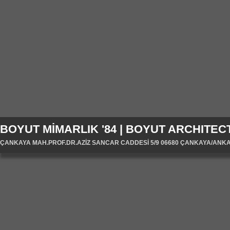
BOYUT MİMARLIK '84 | BOYUT ARCHITECT
ÇANKAYA MAH.PROF.DR.AZİZ SANCAR CADDESİ 5/9 06680 ÇANKAYA/ANKARA/T