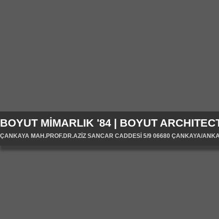
BOYUT MİMARLIK '84 | BOYUT ARCHITECT
ÇANKAYA MAH.PROF.DR.AZİZ SANCAR CADDESİ 5/9 06680 ÇANKAYA/ANKARA/T