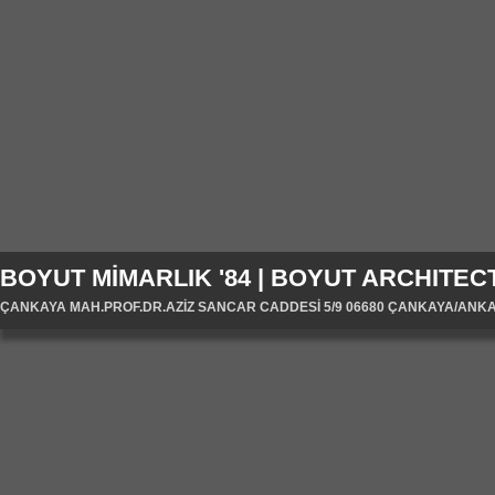
BOYUT MİMARLIK '84 | BOYUT ARCHITECT
ÇANKAYA MAH.PROF.DR.AZİZ SANCAR CADDESİ 5/9 06680 ÇANKAYA/ANKARA/T