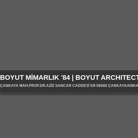
BOYUT MİMARLIK '84 | BOYUT ARCHITECT
ÇANKAYA MAH.PROF.DR.AZİZ SANCAR CADDESİ 5/9 06680 ÇANKAYA/ANKARA/T