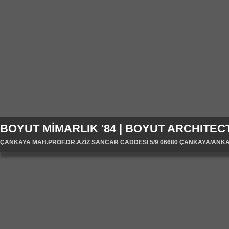
BOYUT MİMARLIK '84 | BOYUT ARCHITECT
ÇANKAYA MAH.PROF.DR.AZİZ SANCAR CADDESİ 5/9 06680 ÇANKAYA/ANKARA/T