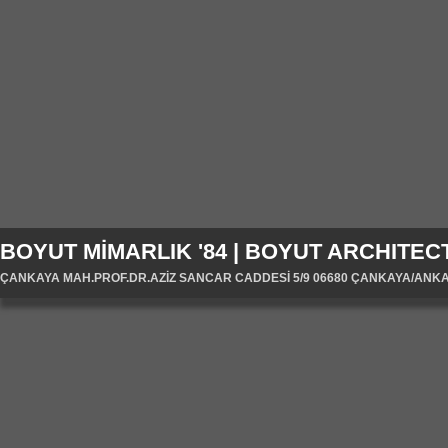
BOYUT MİMARLIK '84 | BOYUT ARCHITECT
ÇANKAYA MAH.PROF.DR.AZİZ SANCAR CADDESİ 5/9 06680 ÇANKAYA/ANKARA/T