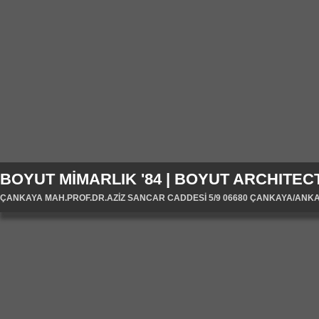
BOYUT MİMARLIK '84 | BOYUT ARCHITECT
ÇANKAYA MAH.PROF.DR.AZİZ SANCAR CADDESİ 5/9 06680 ÇANKAYA/ANKARA/T