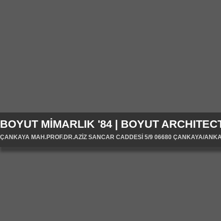
BOYUT MİMARLIK '84 | BOYUT ARCHITECT
ÇANKAYA MAH.PROF.DR.AZİZ SANCAR CADDESİ 5/9 06680 ÇANKAYA/ANKARA/T