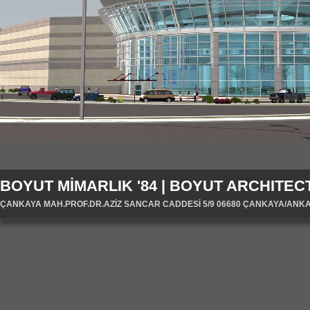
BOYUT MİMARLIK '84 | BOYUT ARCHITECT
ÇANKAYA MAH.PROF.DR.AZİZ SANCAR CADDESİ 5/9 06680 ÇANKAYA/ANKARA/T