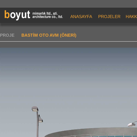
ANASAYFA
PROJELER
HAKK
PROJE
BASTİM OTO AVM (ÖNERİ)