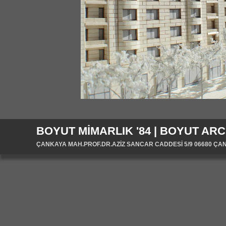
BOYUT MİMARLIK '84 | BOYUT ARC
ÇANKAYA MAH.PROF.DR.AZİZ SANCAR CADDESİ 5/9 06680 ÇANKA