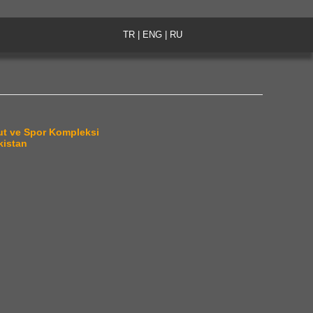
TR
|
ENG
|
RU
nut ve Spor Kompleksi
kistan