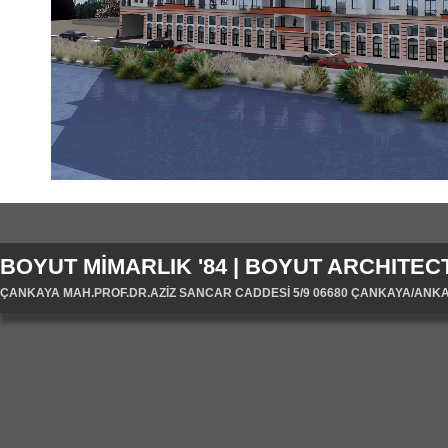
BOYUT MİMARLIK '84 | BOYUT ARCHITECT
ÇANKAYA MAH.PROF.DR.AZİZ SANCAR CADDESİ 5/9 06680 ÇANKAYA/ANKARA/T