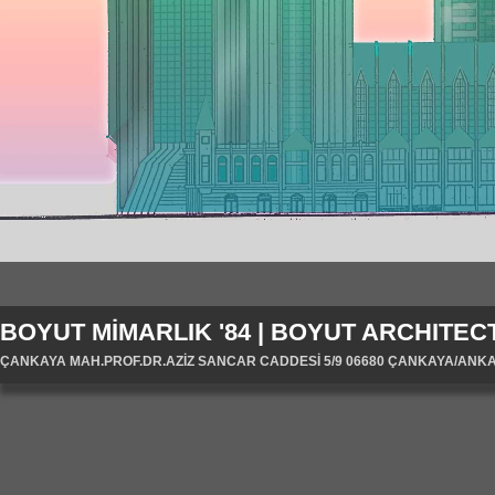
BOYUT MİMARLIK '84 | BOYUT ARCHITECT
ÇANKAYA MAH.PROF.DR.AZİZ SANCAR CADDESİ 5/9 06680 ÇANKAYA/ANKARA/T