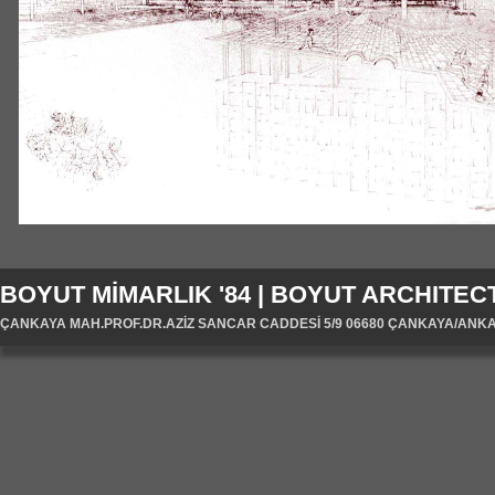
BOYUT MİMARLIK '84 | BOYUT ARCHITECT
ÇANKAYA MAH.PROF.DR.AZİZ SANCAR CADDESİ 5/9 06680 ÇANKAYA/ANKARA/T