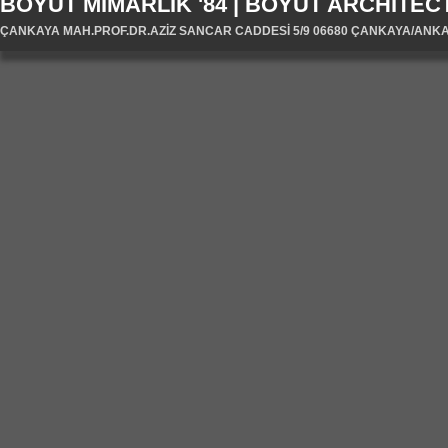
BOYUT MİMARLIK '84 | BOYUT ARCHITECT
ÇANKAYA MAH.PROF.DR.AZİZ SANCAR CADDESİ 5/9 06680 ÇANKAYA/ANKARA/T