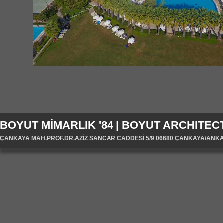
BOYUT MİMARLIK '84 | BOYUT ARCHITECT
ÇANKAYA MAH.PROF.DR.AZİZ SANCAR CADDESİ 5/9 06680 ÇANKAYA/ANKARA/T