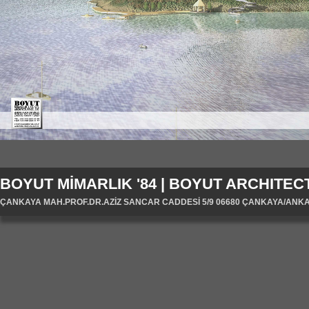
BOYUT MİMARLIK '84 | BOYUT ARCHITECT
ÇANKAYA MAH.PROF.DR.AZİZ SANCAR CADDESİ 5/9 06680 ÇANKAYA/ANKARA/T