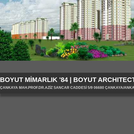
BOYUT MİMARLIK '84 | BOYUT ARCHITECT
ÇANKAYA MAH.PROF.DR.AZİZ SANCAR CADDESİ 5/9 06680 ÇANKAYA/ANKARA/T