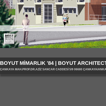
BOYUT MİMARLIK '84 | BOYUT ARCHITECT
ÇANKAYA MAH.PROF.DR.AZİZ SANCAR CADDESİ 5/9 06680 ÇANKAYA/ANKARA/T