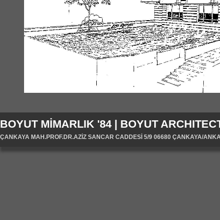
BOYUT MİMARLIK '84 | BOYUT ARCHITECT
ÇANKAYA MAH.PROF.DR.AZİZ SANCAR CADDESİ 5/9 06680 ÇANKAYA/ANKARA/T