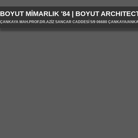
BOYUT MİMARLIK '84 | BOYUT ARCHITECT
ÇANKAYA MAH.PROF.DR.AZİZ SANCAR CADDESİ 5/9 06680 ÇANKAYA/ANKARA/T