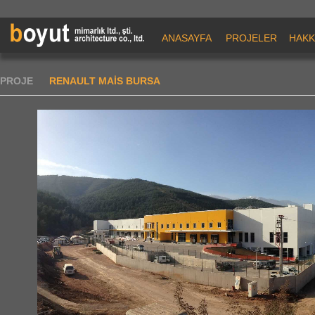
ANASAYFA
PROJELER
HAKK
PROJE
RENAULT MAİS BURSA