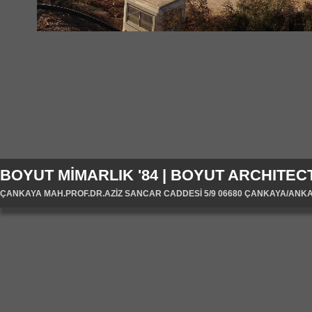
BOYUT MİMARLIK '84 | BOYUT ARCHITECT
ÇANKAYA MAH.PROF.DR.AZİZ SANCAR CADDESİ 5/9 06680 ÇANKAYA/ANKARA/T