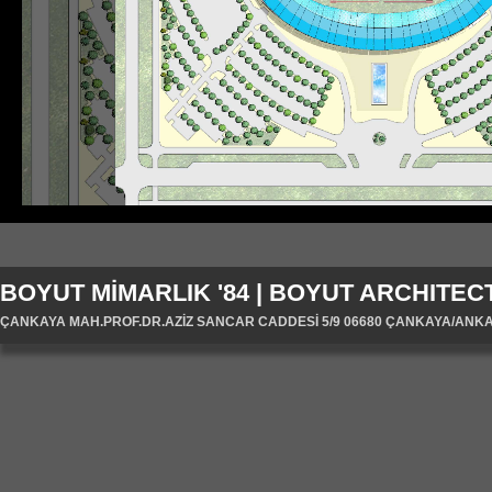
BOYUT MİMARLIK '84 | BOYUT ARCHITECT
ÇANKAYA MAH.PROF.DR.AZİZ SANCAR CADDESİ 5/9 06680 ÇANKAYA/ANKARA/T