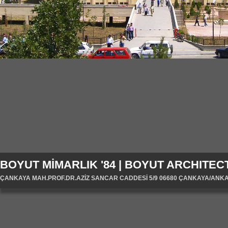
BOYUT MİMARLIK '84 | BOYUT ARCHITECT
ÇANKAYA MAH.PROF.DR.AZİZ SANCAR CADDESİ 5/9 06680 ÇANKAYA/ANKARA/T