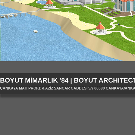
BOYUT MİMARLIK '84 | BOYUT ARCHITECT
ÇANKAYA MAH.PROF.DR.AZİZ SANCAR CADDESİ 5/9 06680 ÇANKAYA/ANKARA/T