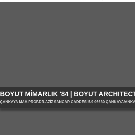
BOYUT MİMARLIK '84 | BOYUT ARCHITECT
ÇANKAYA MAH.PROF.DR.AZİZ SANCAR CADDESİ 5/9 06680 ÇANKAYA/ANKARA/T