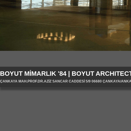
BOYUT MİMARLIK '84 | BOYUT ARCHITECT
ÇANKAYA MAH.PROF.DR.AZİZ SANCAR CADDESİ 5/9 06680 ÇANKAYA/ANKARA/T