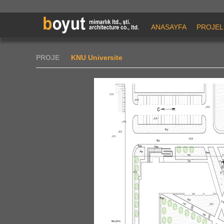
ANASAYFA
PROJEL
PROJE
KNU Universite