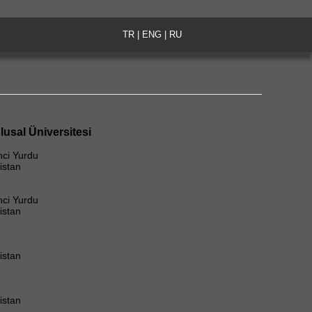
TR
|
ENG
|
RU
lusal Üniversitesi
nci Yurdu
istan
nci Yurdu
istan
istan
istan