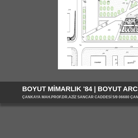
BOYUT MİMARLIK '84 | BOYUT ARC
ÇANKAYA MAH.PROF.DR.AZİZ SANCAR CADDESİ 5/9 06680 ÇANKA