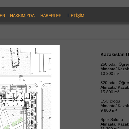
ER
HAKKIMIZDA
HABERLER
İLETİŞİM
Kazakistan U
250 odalı Öğre
Almaata/ Kazak
10 200 m²
320 odalı Öğre
Almaata/ Kazak
15 800 m²
ESC Bloğu
Almaata/ Kazak
9 800 m²
Spor Salonu
Almaata/ Kazak
11 200 m²