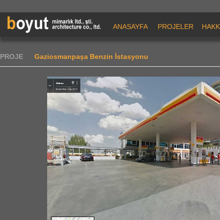
ANASAYFA
PROJELER
HAKK
PROJE
Gaziosmanpaşa Benzin İstasyonu