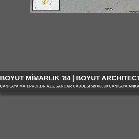
BOYUT MİMARLIK '84 | BOYUT ARCHITECT
ÇANKAYA MAH.PROF.DR.AZİZ SANCAR CADDESİ 5/9 06680 ÇANKAYA/ANKARA/T