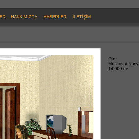
ER
HAKKIMIZDA
HABERLER
İLETİŞİM
Otel
Moskova/ Rusy
14 000 m²