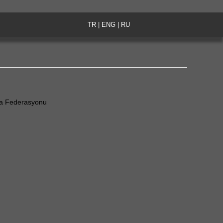
TR
|
ENG
|
RU
a Federasyonu