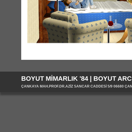
BOYUT MİMARLIK '84 | BOYUT ARC
ÇANKAYA MAH.PROF.DR.AZİZ SANCAR CADDESİ 5/9 06680 ÇANKA