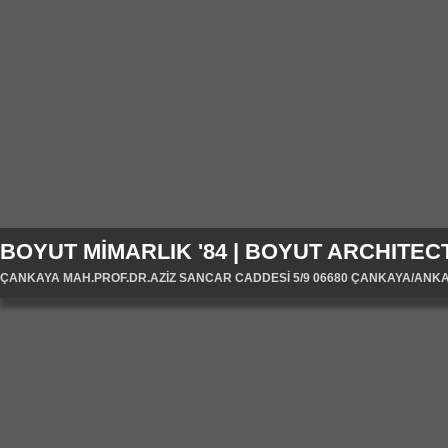
BOYUT MİMARLIK '84 | BOYUT ARCHITECT
ÇANKAYA MAH.PROF.DR.AZİZ SANCAR CADDESİ 5/9 06680 ÇANKAYA/ANKARA/T