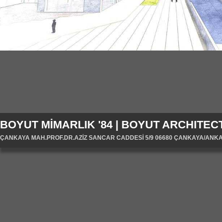
BOYUT MİMARLIK '84 | BOYUT ARCHITECT
ÇANKAYA MAH.PROF.DR.AZİZ SANCAR CADDESİ 5/9 06680 ÇANKAYA/ANKARA/T