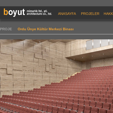
ANASAYFA
PROJELER
HAKK
PROJE
Ordu Ünye Kültür Merkezi Binası