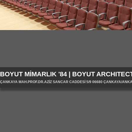
BOYUT MİMARLIK '84 | BOYUT ARCHITECT
ÇANKAYA MAH.PROF.DR.AZİZ SANCAR CADDESİ 5/9 06680 ÇANKAYA/ANKARA/T