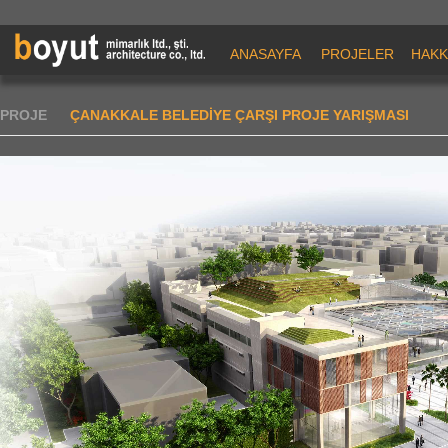
ANASAYFA
PROJELER
HAKK
PROJE
ÇANAKKALE BELEDİYE ÇARŞI PROJE YARIŞMASI