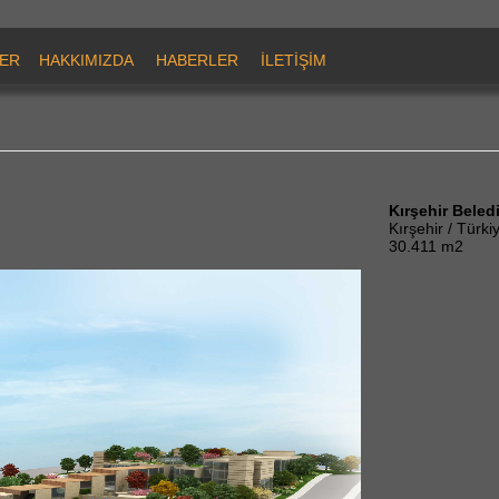
ER
HAKKIMIZDA
HABERLER
İLETİŞİM
Kırşehir Beled
Kırşehir / Türki
30.411 m2