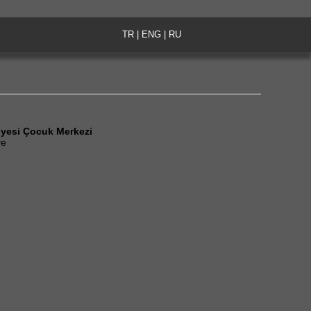
TR
|
ENG
|
RU
iyesi Çocuk Merkezi
ye