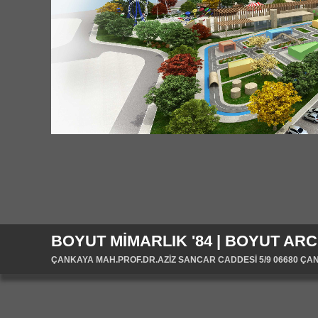
BOYUT MİMARLIK '84 | BOYUT ARC
ÇANKAYA MAH.PROF.DR.AZİZ SANCAR CADDESİ 5/9 06680 ÇANKA