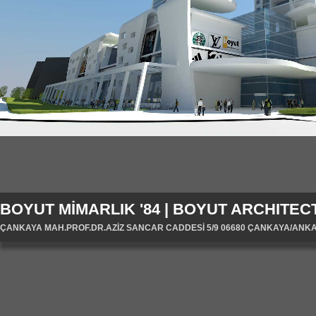
BOYUT MİMARLIK '84 | BOYUT ARCHITECT
ÇANKAYA MAH.PROF.DR.AZİZ SANCAR CADDESİ 5/9 06680 ÇANKAYA/ANKARA/T