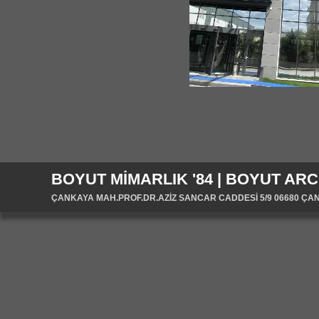
BOYUT MİMARLIK '84 | BOYUT ARC
ÇANKAYA MAH.PROF.DR.AZİZ SANCAR CADDESİ 5/9 06680 ÇANKA