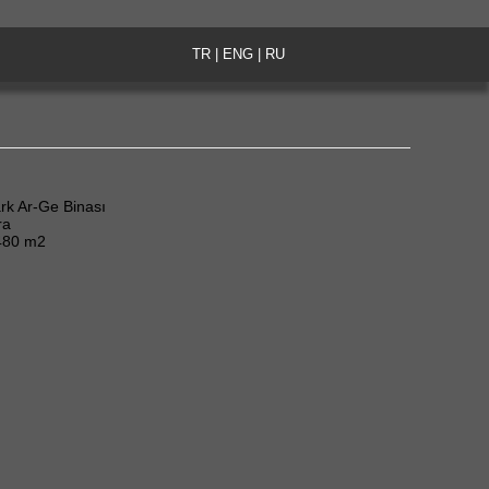
TR
|
ENG
|
RU
ark Ar-Ge Binası
ra
480 m2