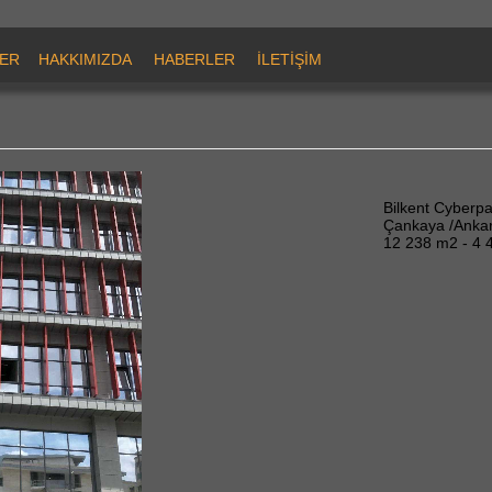
ER
HAKKIMIZDA
HABERLER
İLETİŞİM
Bilkent Cyberp
Çankaya /Anka
12 238 m2 - 4 