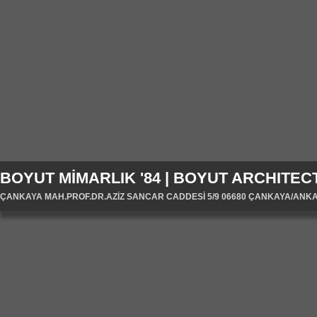
BOYUT MİMARLIK '84 | BOYUT ARCHITECT
ÇANKAYA MAH.PROF.DR.AZİZ SANCAR CADDESİ 5/9 06680 ÇANKAYA/ANKARA/T