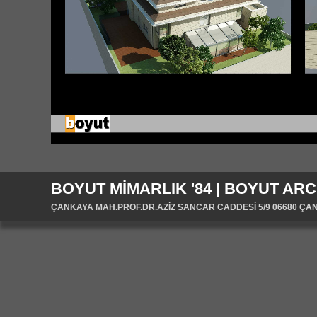
BOYUT MİMARLIK '84 | BOYUT ARC
ÇANKAYA MAH.PROF.DR.AZİZ SANCAR CADDESİ 5/9 06680 ÇANKA