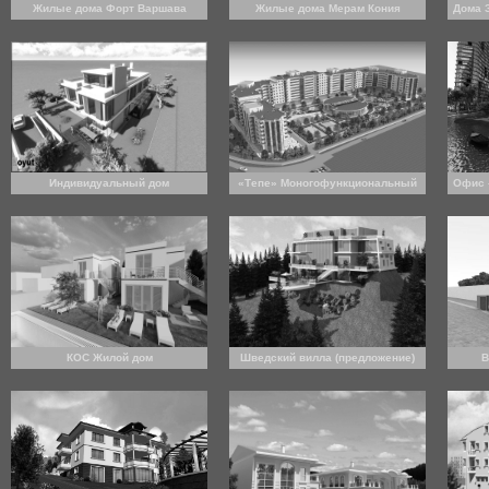
Жилые дома Форт Варшава
Жилые дома Мерам Кония
Дома 
(предложение)
Индивидуальный дом
«Тепе» Моногофункциональный
Oфис 
Жилой Комплекс (предложение)
В.Г. Украина
КОС Жилой дом
Шведский вилла (предложение)
В