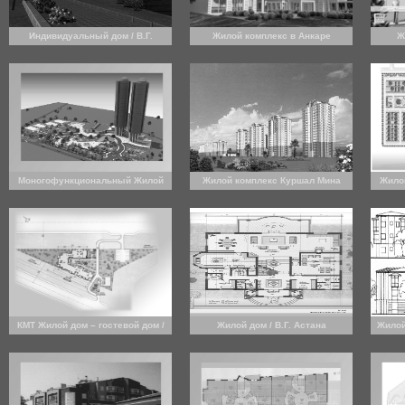
Индивидуальный дом / В.Г.
Жилой комплекс в Анкаре
Ж
Зонгулдаг
Моногофункциональный Жилой
Жилой комплекс Куршал Мина
Жилой
Комплекс (250 квартир)
(предложение)
КМТ Жилой дом – гостевой дом /
Жилой дом / В.Г. Астана
Жилой
В.Г. Актау