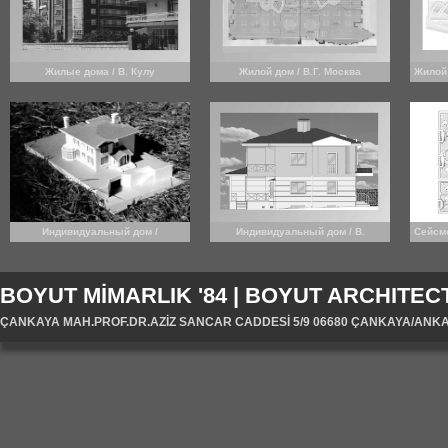
Жилые дома / В. Кулу
Жилой дом / В.Г. Москва
Жилой 
Индивидуальный дом /
Индивидуальный дом / В.
Сейсм
В.Г.Молдавия
Бейсукент
BOYUT MİMARLIK '84 | BOYUT ARCHITECT
ÇANKAYA MAH.PROF.DR.AZİZ SANCAR CADDESİ 5/9 06680 ÇANKAYA/ANKARA/T