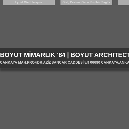
Lybid Otel Ukrayna
Otel, Casino, Gece Kulübü, Sağlık
MERKEZİ
BOYUT MİMARLIK '84 | BOYUT ARCHITECT
ÇANKAYA MAH.PROF.DR.AZİZ SANCAR CADDESİ 5/9 06680 ÇANKAYA/ANKARA/T