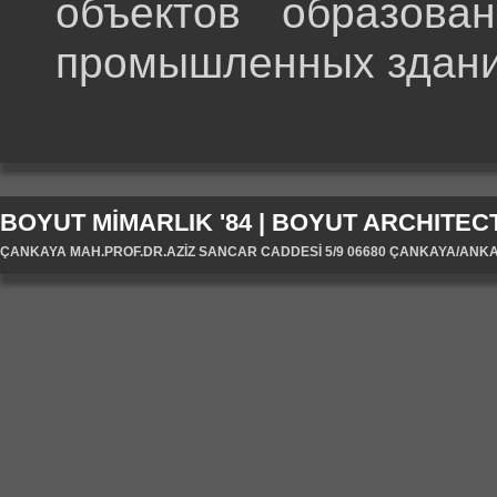
объектов образова
промышленных здани
BOYUT MİMARLIK '84 | BOYUT ARCHITECT
ÇANKAYA MAH.PROF.DR.AZİZ SANCAR CADDESİ 5/9 06680 ÇANKAYA/ANKARA/T