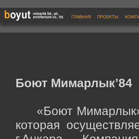
ГЛАВНАЯ
ПРОЕКТЫ
КОМП
Боют
Мимарлык
’84
«Боют Мимарлык» я
которая осуществля
г.Анкара. Компан