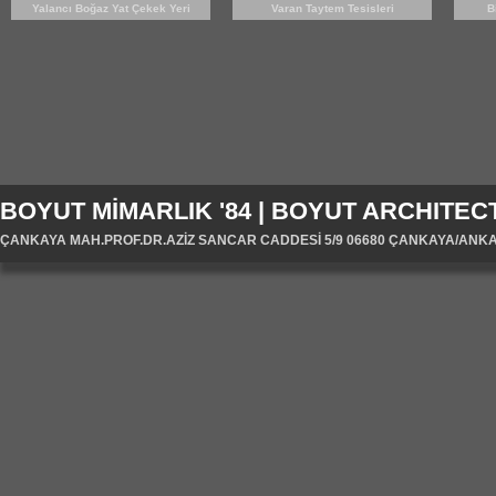
Yalancı Boğaz Yat Çekek Yeri
Varan Taytem Tesisleri
B
BOYUT MİMARLIK '84 | BOYUT ARCHITECT
ÇANKAYA MAH.PROF.DR.AZİZ SANCAR CADDESİ 5/9 06680 ÇANKAYA/ANKARA/T