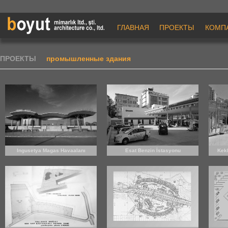
ГЛАВНАЯ
ПРОЕКТЫ
КОМП
ПРОЕКТЫ
промышленные здания
Ingusetya Magas Havaalanı
Esat Benzin İstasyonu
Kekl