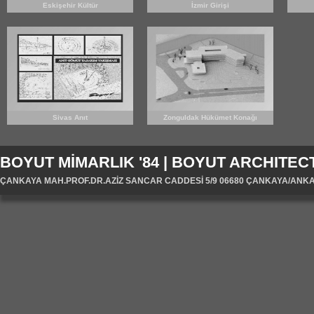
Eskişehir Kültür
İzmir Girişi
Sivas Anıt
Zonguldak Hükümet Konağı
BOYUT MİMARLIK '84 | BOYUT ARCHITECT
ÇANKAYA MAH.PROF.DR.AZİZ SANCAR CADDESİ 5/9 06680 ÇANKAYA/ANKARA/T