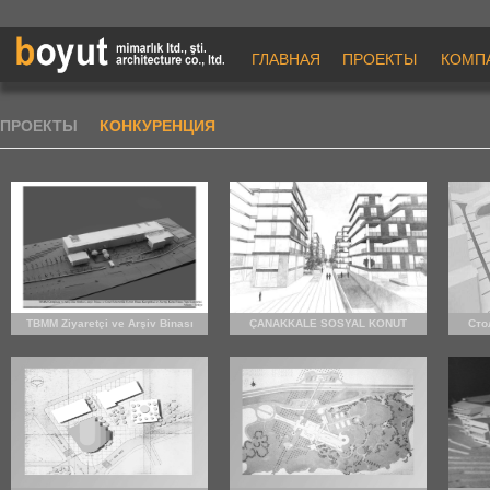
ГЛАВНАЯ
ПРОЕКТЫ
КОМП
ПРОЕКТЫ
КОНКУРЕНЦИЯ
TBMM Ziyaretçi ve Arşiv Binası
ÇANAKKALE SOSYAL KONUT
Сто
PROJE YARIŞMASI
теа