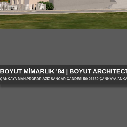
BOYUT MİMARLIK '84 | BOYUT ARCHITECT
ÇANKAYA MAH.PROF.DR.AZİZ SANCAR CADDESİ 5/9 06680 ÇANKAYA/ANKARA/T